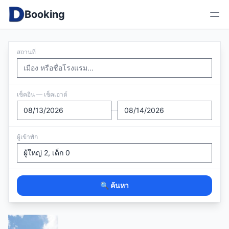
Booking
สถานที่
เช็คอิน — เช็คเอาต์
—
ผู้เข้าพัก
🔍 ค้นหา