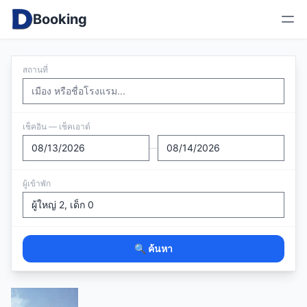
Booking
สถานที่
เช็คอิน — เช็คเอาต์
—
ผู้เข้าพัก
🔍 ค้นหา