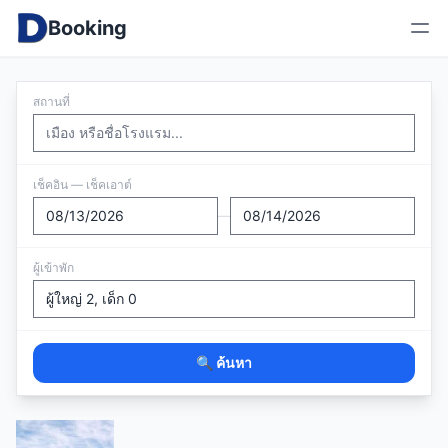
Booking
สถานที่
เช็คอิน — เช็คเอาต์
—
ผู้เข้าพัก
🔍 ค้นหา