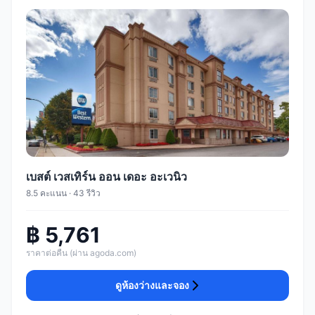
เบสต์ เวสเทิร์น ออน เดอะ อะเวนิว
8.5 คะแนน · 43 รีวิว
฿ 5,761
ราคาต่อคืน (ผ่าน agoda.com)
ดูห้องว่างและจอง