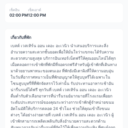
เช็คอิน
เช็คเอาต์
02:00 PM
12:00 PM
เกี่ยวกับที่พัก
เบสต์ เวสเทิร์น ออน เดอะ อะเวนิว นำเสนอบริการและสิ่ง
อำนวยความสะดวกชั้นยอดเพื่อให้มั่นใจว่าแขกจะได้รับความ
สะดวกสบายสูงสุด บริการอินเทอร์เน็ตฟรีให้คุณออนไลน์ได้ทุก
เมื่อตลอดการเข้าพักที่พักมีที่จอดรถฟรีสำหรับผู้เข้าพักที่เดินทาง
มาด้วยยานพาหนะของตนเอง ที่พักยังมีเตาผิงที่ให้ความอบอุ่น
ในวันที่อากาศหนาวเย็นที่พักอนุญาตให้สูบบุหรี่ได้เฉพาะใน
โซนสูบบุหรี่ที่ที่พักจัดสรรไว้เท่านั้น รับประทานอาหารเช้าอัน
น่ารื่นรมย์ได้ฟรี ทุกวันที่ เบสต์ เวสเทิร์น ออน เดอะ อะเวนิว
ดื่มด่ำกับตัวเลือกอาหารที่น่ารื่นรมย์มากมายที่โรงแรมเพื่อยก
ระดับประสบการณ์ของคุณระหว่างการเข้าพักตู้จำหน่ายขนม
อัตโนมัติให้บริการตลอด 24 ชั่วโมง ช่วยให้คุณเข้าถึงขนม
ต่างๆ ได้อย่างง่ายดายที่ เบสต์ เวสเทิร์น ออน เดอะ อะเวนิว ผู้
เข้าพักสามารถเพลิดเพลินกับสิ่งอำนวยความสะดวกด้าน
สันทนาการอันน่ารื่นรมย์ที่จัดไว้ให้เพื่อความบันเทิง ที่ศูนย์ออก