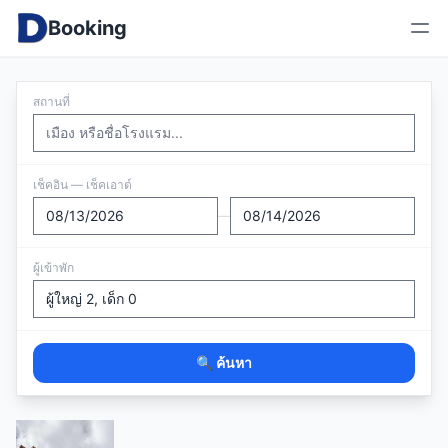
Booking
สถานที่
เช็คอิน — เช็คเอาต์
—
ผู้เข้าพัก
🔍 ค้นหา