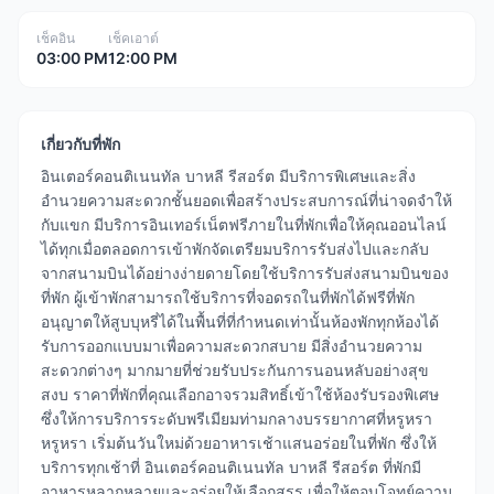
เช็คอิน
เช็คเอาต์
03:00 PM
12:00 PM
เกี่ยวกับที่พัก
อินเตอร์คอนติเนนทัล บาหลี รีสอร์ต มีบริการพิเศษและสิ่ง
อำนวยความสะดวกชั้นยอดเพื่อสร้างประสบการณ์ที่น่าจดจำให้
กับแขก มีบริการอินเทอร์เน็ตฟรีภายในที่พักเพื่อให้คุณออนไลน์
ได้ทุกเมื่อตลอดการเข้าพักจัดเตรียมบริการรับส่งไปและกลับ
จากสนามบินได้อย่างง่ายดายโดยใช้บริการรับส่งสนามบินของ
ที่พัก ผู้เข้าพักสามารถใช้บริการที่จอดรถในที่พักได้ฟรีที่พัก
อนุญาตให้สูบบุหรี่ได้ในพื้นที่ที่กำหนดเท่านั้นห้องพักทุกห้องได้
รับการออกแบบมาเพื่อความสะดวกสบาย มีสิ่งอำนวยความ
สะดวกต่างๆ มากมายที่ช่วยรับประกันการนอนหลับอย่างสุข
สงบ ราคาที่พักที่คุณเลือกอาจรวมสิทธิ์เข้าใช้ห้องรับรองพิเศษ
ซึ่งให้การบริการระดับพรีเมียมท่ามกลางบรรยากาศที่หรูหรา
หรูหรา เริ่มต้นวันใหม่ด้วยอาหารเช้าแสนอร่อยในที่พัก ซึ่งให้
บริการทุกเช้าที่ อินเตอร์คอนติเนนทัล บาหลี รีสอร์ต ที่พักมี
อาหารหลากหลายและอร่อยให้เลือกสรร เพื่อให้ตอบโจทย์ความ