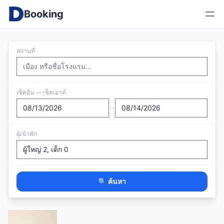
Booking
สถานที่
เช็คอิน — เช็คเอาต์
—
ผู้เข้าพัก
🔍 ค้นหา