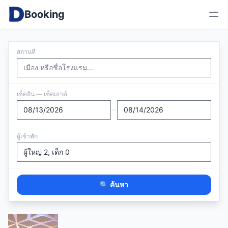
Booking
สถานที่
เช็คอิน — เช็คเอาต์
—
ผู้เข้าพัก
🔍 ค้นหา