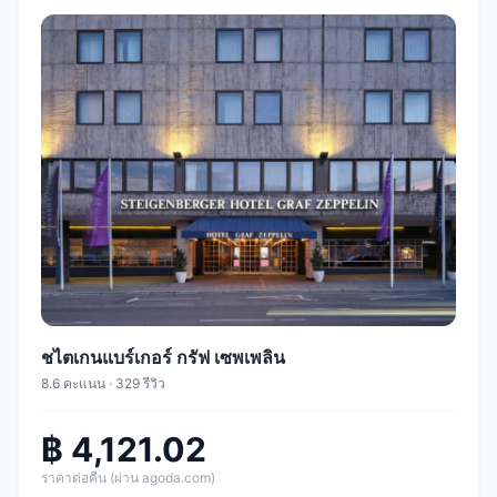
ชไตเกนแบร์เกอร์ กรัฟ เซพเพลิน
8.6 คะแนน · 329 รีวิว
฿ 4,121.02
ราคาต่อคืน (ผ่าน agoda.com)