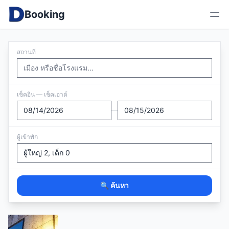
Booking
สถานที่
เช็คอิน — เช็คเอาต์
—
ผู้เข้าพัก
🔍 ค้นหา