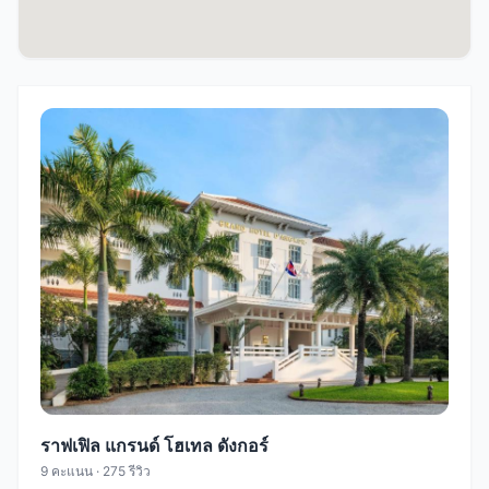
ราฟเฟิล แกรนด์ โฮเทล ดังกอร์
9 คะแนน · 275 รีวิว