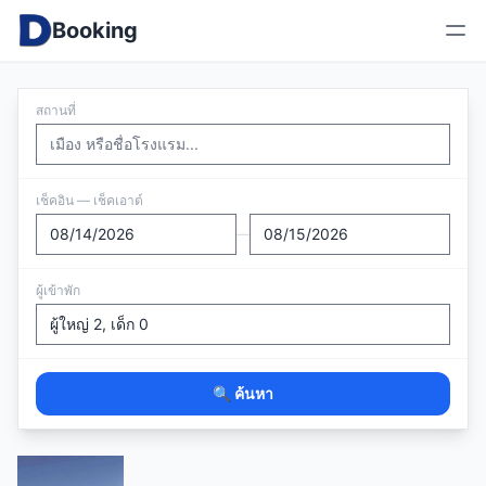
Booking
สถานที่
เช็คอิน — เช็คเอาต์
—
ผู้เข้าพัก
🔍 ค้นหา