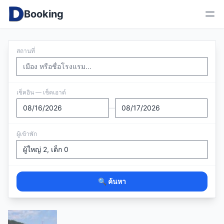
Booking
สถานที่
เช็คอิน — เช็คเอาต์
—
ผู้เข้าพัก
🔍 ค้นหา