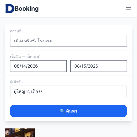
Booking
สถานที่
เช็คอิน — เช็คเอาต์
—
ผู้เข้าพัก
🔍 ค้นหา