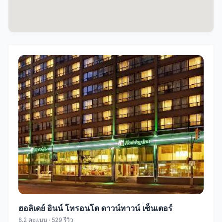
ฮอลิเดย์ อินน์ โทรอนโต ดาวน์ทาวน์ เซ็นเตอร์
8.2 คะแนน · 529 รีวิว