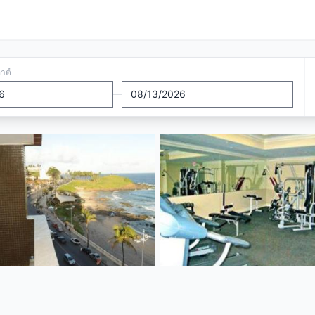
อาต์
—