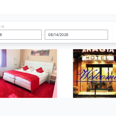
อาต์
—