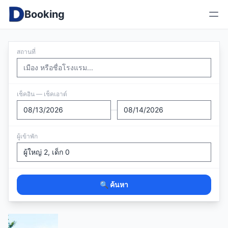
Booking
สถานที่
เช็คอิน — เช็คเอาต์
—
ผู้เข้าพัก
🔍 ค้นหา