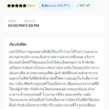
8.9
5 ดาว
คะแนน (462 รีวิว)
✓ WiFi ฟรี
เช็คอิน
เช็คเอาต์
03:00 PM
12:00 PM
เกี่ยวกับที่พัก
แขกได้รับการดูแลอย่างดีเพื่อให้แน่ใจว่าจะได้รับความสะดวก
สบายผ่านบริการและสิ่งอำนวยความสะดวกชั้นยอด บริการ
อินเทอร์เน็ตฟรีให้คุณออนไลน์ได้ทุกเมื่อตลอดการเข้าพักจัด
เตรียมการเดินทางไปและกลับจากสนามบินโดยจองบริการการ
เดินทางที่สะดวกสบายของที่พัก ผู้เข้าพักที่มีรถส่วนตัวสามารถ
จอดรถในที่พักได้ที่พักยังมีเตาผิงที่ให้ความอบอุ่นในวันที่อากาศ
หนาวเย็น ที่พักห้ามสูบบุหรี่โดยเด็ดขาด เพื่อมอบบรรยากาศที่ดี
ให้แก่ผู้เข้าพัก เริ่มต้นวันใหม่ของคุณอย่างสมบูรณ์แบบ ด้วย
อาหารเช้าแสนอร่อยที่ โรงแรมเรดิสัน คอลเลคชั่น รอยัล
โคเปนเฮเกน พร้อมดื่มด่ำไปกับมื้ออาหารเลิศรสในที่พักได้เสมอ
ดื่มด่ำกับตัวเลือกอาหารที่น่ารื่นรมย์มากมายที่โรงแรมเพื่อยก