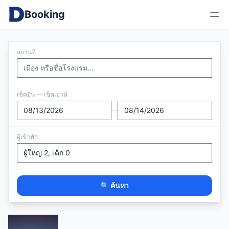
Booking
สถานที่
เช็คอิน — เช็คเอาต์
—
ผู้เข้าพัก
🔍 ค้นหา