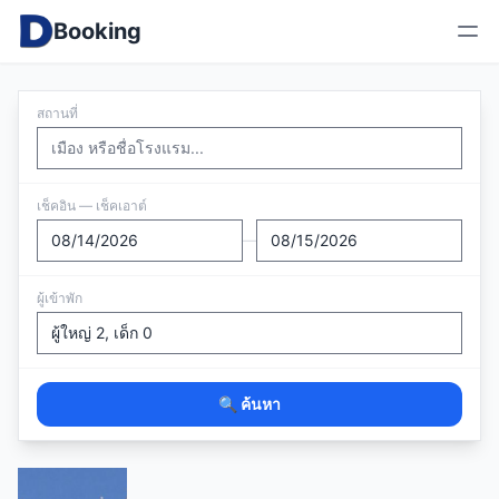
Booking
สถานที่
เช็คอิน — เช็คเอาต์
—
ผู้เข้าพัก
🔍 ค้นหา