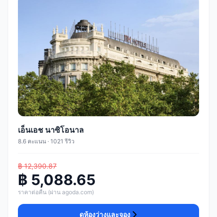
เอ็นเอช นาซิโอนาล
8.6 คะแนน · 1021 รีวิว
฿ 12,390.87
฿ 5,088.65
ราคาต่อคืน (ผ่าน agoda.com)
ดูห้องว่างและจอง