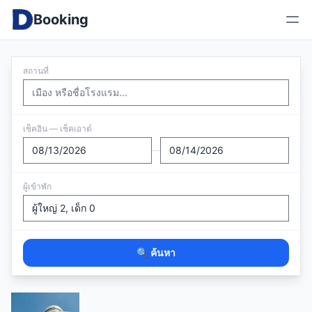
Booking
สถานที่
เช็คอิน — เช็คเอาต์
—
ผู้เข้าพัก
🔍 ค้นหา