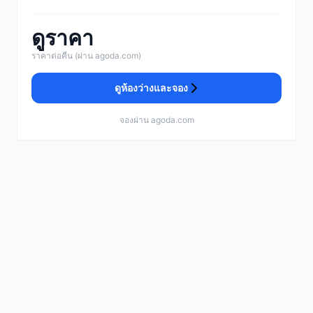
ดูราคา
ราคาต่อคืน (ผ่าน agoda.com)
ดูห้องว่างและจอง
จองผ่าน agoda.com