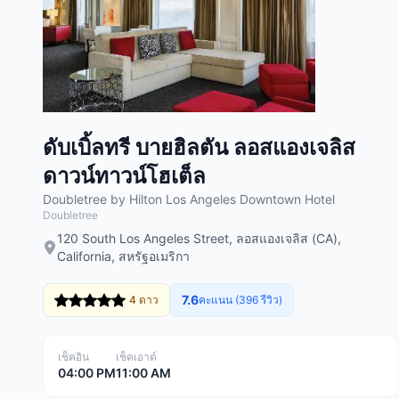
ดับเบิ้ลทรี บายฮิลตัน ลอสแองเจลิส
ดาวน์ทาวน์โฮเต็ล
Doubletree by Hilton Los Angeles Downtown Hotel
Doubletree
120 South Los Angeles Street, ลอสแองเจลิส (CA),
California, สหรัฐอเมริกา
7.6
4 ดาว
คะแนน (396 รีวิว)
เช็คอิน
เช็คเอาต์
04:00 PM
11:00 AM