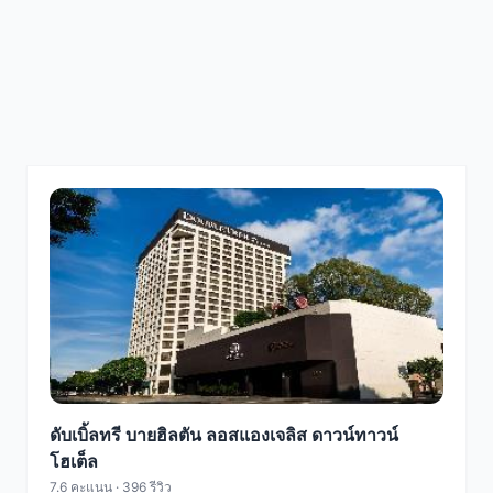
ดับเบิ้ลทรี บายฮิลตัน ลอสแองเจลิส ดาวน์ทาวน์
โฮเต็ล
7.6 คะแนน · 396 รีวิว