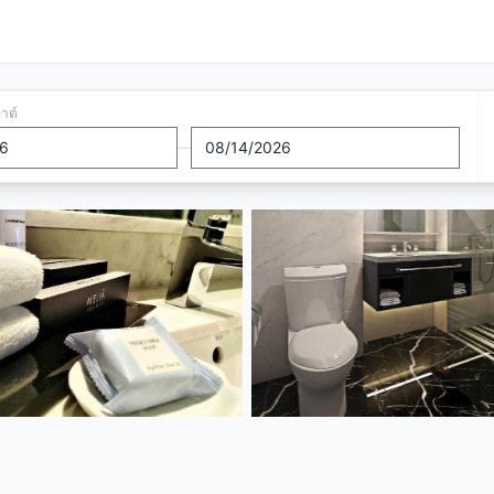
อาต์
—