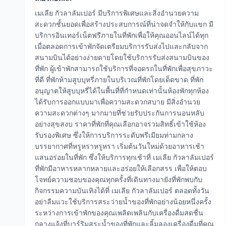
เมเลีย กัวลาลัมเปอร์ มีบริการพิเศษและสิ่งอำนวยความ
สะดวกชั้นยอดเพื่อสร้างประสบการณ์ที่น่าจดจำให้กับแขก มี
บริการอินเทอร์เน็ตฟรีภายในที่พักเพื่อให้คุณออนไลน์ได้ทุก
เมื่อตลอดการเข้าพักจัดเตรียมบริการรับส่งไปและกลับจาก
สนามบินได้อย่างง่ายดายโดยใช้บริการรับส่งสนามบินของ
ที่พัก ผู้เข้าพักสามารถใช้บริการที่จอดรถในที่พักเพื่อสุขภาวะ
ที่ดี ที่พักห้ามสูบบุหรี่ภายในบริเวณที่พักโดยเด็ดขาด ที่พัก
อนุญาตให้สูบบุหรี่ได้ในพื้นที่ที่กำหนดเท่านั้นห้องพักทุกห้อง
ได้รับการออกแบบมาเพื่อความสะดวกสบาย มีสิ่งอำนวย
ความสะดวกต่างๆ มากมายที่ช่วยรับประกันการนอนหลับ
อย่างสุขสงบ ราคาที่พักที่คุณเลือกอาจรวมสิทธิ์เข้าใช้ห้อง
รับรองพิเศษ ซึ่งให้การบริการระดับพรีเมียมท่ามกลาง
บรรยากาศที่หรูหราหรูหรา เริ่มต้นวันใหม่ด้วยอาหารเช้า
แสนอร่อยในที่พัก ซึ่งให้บริการทุกเช้าที่ เมเลีย กัวลาลัมเปอร์
ที่พักมีอาหารหลากหลายและอร่อยให้เลือกสรร เพื่อให้ตอบ
โจทย์ความชอบของคุณทุกครั้งที่เดินทางมายังที่พักพบกับ
กิจกรรมความบันเทิงได้ที่ เมเลีย กัวลาลัมเปอร์ ตลอดทั้งวัน
อย่าลืมแวะใช้บริการสระว่ายน้ำของที่พักอย่างน้อยหนึ่งครั้ง
ระหว่างการเข้าพักของคุณเพลิดเพลินกับเครื่องดื่มสดชื่น
กลางแจ้งที่บาร์ริมสระน้ำของที่พักและลิ้มลองเครื่องดื่มที่คุณ