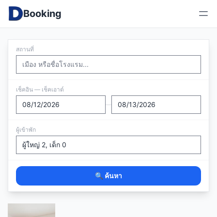
Booking
สถานที่
เช็คอิน — เช็คเอาต์
—
ผู้เข้าพัก
🔍 ค้นหา