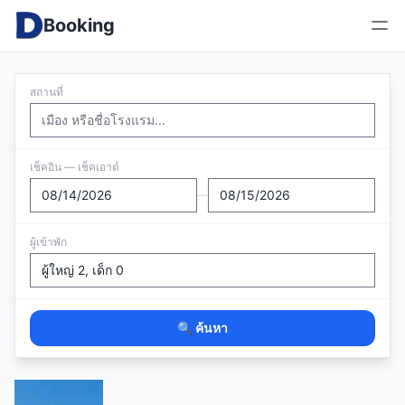
Booking
สถานที่
เช็คอิน — เช็คเอาต์
—
ผู้เข้าพัก
🔍 ค้นหา