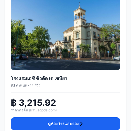
โรงแรมเอซี ซิวดัด เด เซบียา
9.1 คะแนน · 14 รีวิว
฿ 3,215.92
ราคาต่อคืน (ผ่าน agoda.com)
ดูห้องว่างและจอง