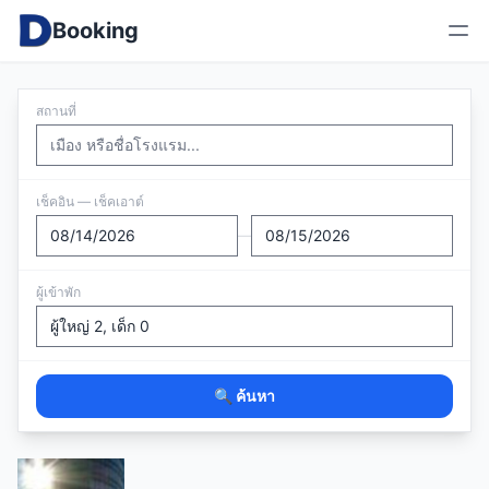
Booking
สถานที่
เช็คอิน — เช็คเอาต์
—
ผู้เข้าพัก
🔍 ค้นหา