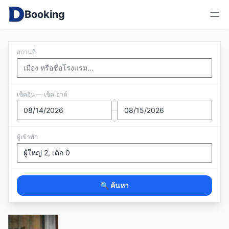
Booking
สถานที่
เช็คอิน — เช็คเอาต์
—
ผู้เข้าพัก
🔍 ค้นหา