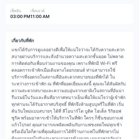
เช็คอิน
เช็คเอาต์
03:00 PM
11:00 AM
เกี่ยวกับที่พัก
แขกได้รับการดูแลอย่างดีเพื่อให้แน่ใจว่าจะได้รับความสะดวก
สบายผ่านบริการและสิ่งอำนวยความสะดวกชั้นยอด ไม่พลาด
การติดต่อกับเพื่อนร่วมงานของคุณ เพราะที่พักมี Wi-Fi ฟรี
ตลอดการเข้าพักเมื่อเดินทางโดยรถยนต์ ท่านสามารถใช้
บริการที่จอดรถในสถานที่อันสะดวกสบายของที่พักได้ ใน
ระหว่างการเข้าพัก ณ ที่พักที่ยอดเยี่ยมแห่งนี้ คุณจะได้สัมผัสกับ
ความสะดวกสบายและความอบอุ่นจากเตาผิงในสถานที่อันน่า
รื่นรมย์ในวันและคืนที่อากาศหนาวเย็นเพื่อให้แน่ใจว่าผู้เข้าพัก
ทุกท่านจะได้รับอากาศบริสุทธิ์ ที่พักจึงห้ามสูบบุหรี่ในที่พัก เริ่ม
ต้นวันใหม่แบบสบายๆ ได้ที่ ลีโอนาร์โด บูติค โฮเต็ล ริกิฮอฟ
ซูริค พร้อมอาหารเช้าให้บริการในที่พัก ใครๆ ก็ชื่นชอบกาแฟ
แก้วโปรด! คุณสามารถเพลิดเพลินกับกาแฟชงสดใหม่ทุกเช้า
หรือเมื่อใดก็ตามที่คุณต้องการได้ที่ร้านกาแฟในที่พักหากไม่
ต้องการออกไปรับประทานอาหารข้างนอก เมนูอาหารอันน่า