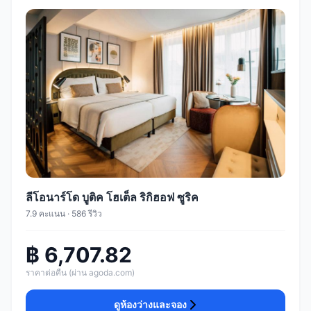
ลีโอนาร์โด บูติค โฮเต็ล ริกิฮอฟ ซูริค
7.9 คะแนน · 586 รีวิว
฿ 6,707.82
ราคาต่อคืน (ผ่าน agoda.com)
ดูห้องว่างและจอง