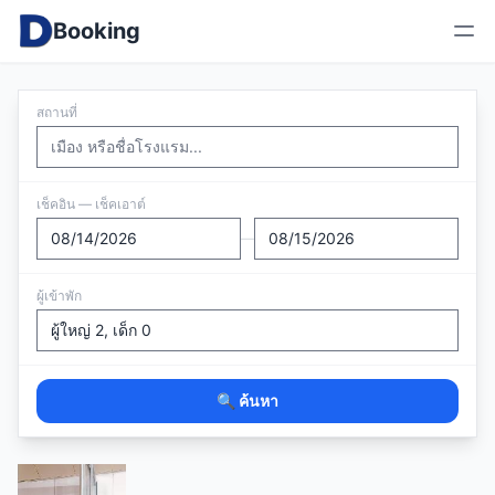
Booking
สถานที่
เช็คอิน — เช็คเอาต์
—
ผู้เข้าพัก
🔍 ค้นหา