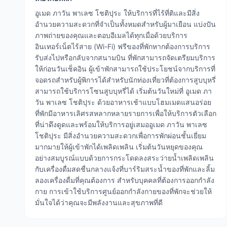
อูเมด ภาวัน พาเลซ โชติปุระ ให้บริการที่ไร้ที่ติและมีสิ่ง
อำนวยความสะดวกที่จำเป็นทั้งหมดสำหรับผู้มาเยือน แบ่งปัน
ภาพถ่ายของคุณและตอบอีเมลได้ทุกเมื่อด้วยบริการ
อินเทอร์เน็ตไร้สาย (Wi-Fi) ฟรีของที่พักหากต้องการบริการ
รับส่งไปหรือกลับจากสนามบิน ที่พักสามารถจัดเตรียมบริการ
ให้ก่อนวันเช็คอิน ผู้เข้าพักสามารถใช้ประโยชน์จากบริการที่
จอดรถสำหรับผู้พิการได้สำหรับนักท่องเที่ยวที่ต้องการสูบบุหรี่
สามารถใช้บริการโซนสูบบุหรี่ได้ เริ่มต้นวันใหม่ที่ อูเมด ภา
วัน พาเลซ โชติปุระ ด้วยอาหารเช้าแบบโฮมเมดแสนอร่อย
ที่พักมีอาหารเลิศรสหลากหลายรายการเพื่อให้บริการตัวเลือก
ที่น่าดึงดูดและพร้อมให้บริการอยู่เสมออูเมด ภาวัน พาเลซ
โชติปุระ มีสิ่งอำนวยความสะดวกเพื่อการพักผ่อนชั้นเยี่ยม
มากมายให้ผู้เข้าพักได้เพลิดเพลิน เริ่มต้นวันหยุดของคุณ
อย่างสมบูรณ์แบบด้วยการกระโดดลงสระว่ายน้ำเพลิดเพลิน
กับเครื่องดื่มสดชื่นกลางแจ้งที่บาร์ริมสระน้ำของที่พักและลิ้ม
ลองเครื่องดื่มที่คุณต้องการ สำหรับบุคคลที่ต้องการออกกำลัง
กาย การเข้าใช้บริการศูนย์ออกกำลังกายของที่พักจะช่วยให้
มั่นใจได้ว่าคุณจะมีพลังงานและสุขภาพที่ดี