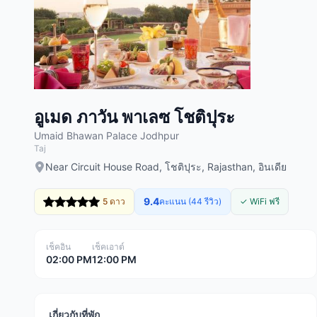
อูเมด ภาวัน พาเลซ โชติปุระ
Umaid Bhawan Palace Jodhpur
Taj
Near Circuit House Road, โชติปุระ, Rajasthan, อินเดีย
9.4
5 ดาว
คะแนน (44 รีวิว)
✓ WiFi ฟรี
เช็คอิน
เช็คเอาต์
02:00 PM
12:00 PM
เกี่ยวกับที่พัก