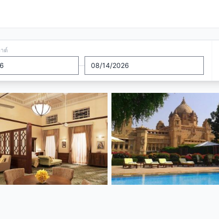
อาต์
—