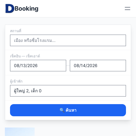
Booking
สถานที่
เช็คอิน — เช็คเอาต์
—
ผู้เข้าพัก
🔍 ค้นหา