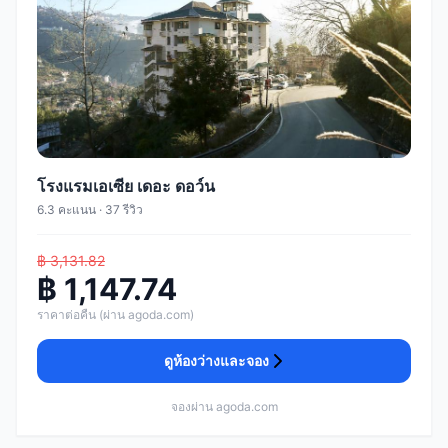
โรงแรมเอเซีย เดอะ ดอว์น
6.3 คะแนน · 37 รีวิว
฿ 3,131.82
฿ 1,147.74
ราคาต่อคืน (ผ่าน agoda.com)
ดูห้องว่างและจอง
จองผ่าน agoda.com