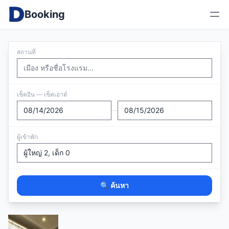
Booking
สถานที่
เช็คอิน — เช็คเอาต์
—
ผู้เข้าพัก
🔍 ค้นหา