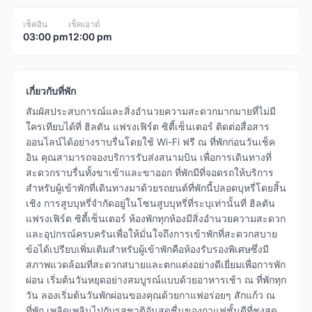
เช็คอิน
เช็คเอาต์
03:00 pm
12:00 pm
เกี่ยวกับที่พัก
สัมผัสประสบการณ์และสิ่งอำนวยความสะดวกมากมายที่ไม่มี
ใครเทียบได้ที่ ฮิลตัน แฟรงเฟิร์ต ซิตี้เซ็นเตอร์ ติดต่อสื่อสาร
ออนไลน์ได้อย่างราบรื่นโดยใช้ Wi-Fi ฟรี ณ ที่พักก่อนวันเช็ค
อิน คุณสามารถจองบริการรับส่งสนามบิน เพื่อการเดินทางที่
สะดวกราบรื่นทั้งขาเข้าและขาออก ที่พักมีที่จอดรถให้บริการ
สำหรับผู้เข้าพักที่เดินทางมาด้วยรถยนต์ที่พักนี้ปลอดบุหรี่โดยสิ้น
เชิง การสูบบุหรี่จำกัดอยู่ในโซนสูบบุหรี่ที่ระบุเท่านั้นที่ ฮิลตัน
แฟรงเฟิร์ต ซิตี้เซ็นเตอร์ ห้องพักทุกห้องมีสิ่งอำนวยความสะดวก
และอุปกรณ์ครบครันเพื่อให้มั่นใจถึงการเข้าพักที่สะดวกสบาย
ข้อได้เปรียบเพิ่มเติมสำหรับผู้เข้าพักคือห้องรับรองพิเศษซึ่งมี
สภาพแวดล้อมที่สะดวกสบายและตกแต่งอย่างดีเยี่ยมเพื่อการพัก
ผ่อน เริ่มต้นวันหยุดอย่างสมบูรณ์แบบด้วยอาหารเช้า ณ ที่พักทุก
วัน ลองเริ่มต้นวันพักผ่อนของคุณด้วยกาแฟอร่อยๆ สักแก้ว ณ
ที่พัก เพลิดเพลินไปกับรสชาติอันสดชื่นของกาแฟชั้นดีที่ชงสด