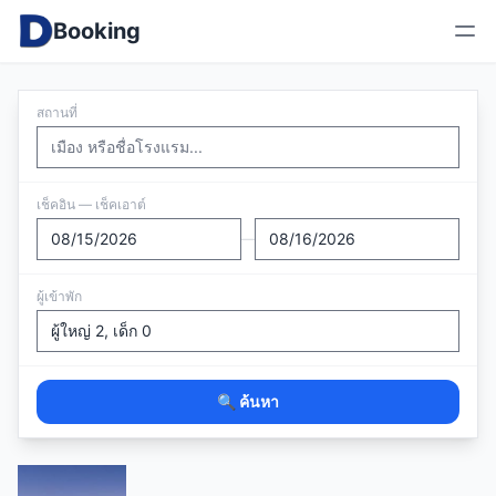
Booking
สถานที่
เช็คอิน — เช็คเอาต์
—
ผู้เข้าพัก
🔍 ค้นหา