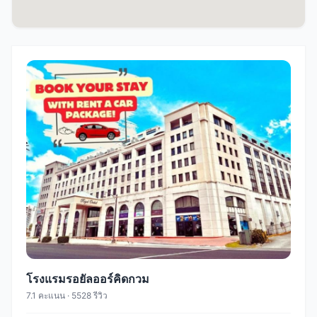
โรงแรมรอยัลออร์คิดกวม
7.1 คะแนน · 5528 รีวิว