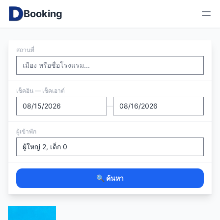
Booking
สถานที่
เช็คอิน — เช็คเอาต์
—
ผู้เข้าพัก
🔍 ค้นหา