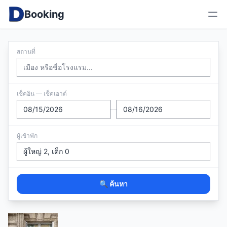
Booking
สถานที่
เช็คอิน — เช็คเอาต์
—
ผู้เข้าพัก
🔍 ค้นหา