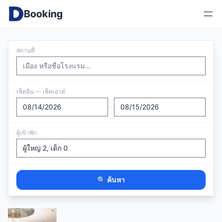
Booking
สถานที่
เช็คอิน — เช็คเอาต์
—
ผู้เข้าพัก
🔍 ค้นหา