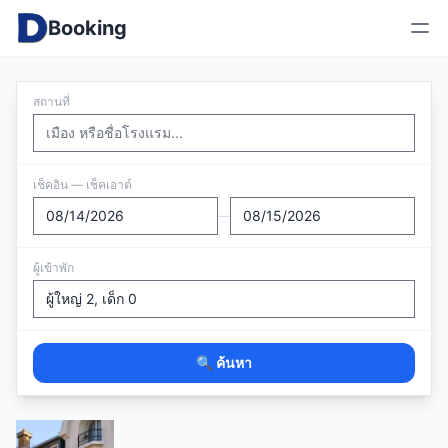
Booking
สถานที่
เช็คอิน — เช็คเอาต์
—
ผู้เข้าพัก
🔍 ค้นหา