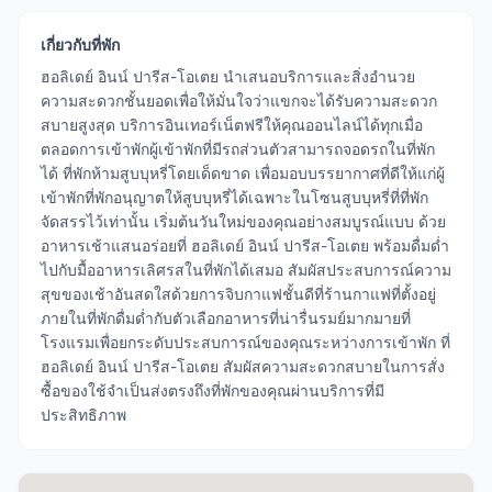
เกี่ยวกับที่พัก
ฮอลิเดย์ อินน์ ปารีส-โอเตย นำเสนอบริการและสิ่งอำนวย
ความสะดวกชั้นยอดเพื่อให้มั่นใจว่าแขกจะได้รับความสะดวก
สบายสูงสุด บริการอินเทอร์เน็ตฟรีให้คุณออนไลน์ได้ทุกเมื่อ
ตลอดการเข้าพักผู้เข้าพักที่มีรถส่วนตัวสามารถจอดรถในที่พัก
ได้ ที่พักห้ามสูบบุหรี่โดยเด็ดขาด เพื่อมอบบรรยากาศที่ดีให้แก่ผู้
เข้าพักที่พักอนุญาตให้สูบบุหรี่ได้เฉพาะในโซนสูบบุหรี่ที่ที่พัก
จัดสรรไว้เท่านั้น เริ่มต้นวันใหม่ของคุณอย่างสมบูรณ์แบบ ด้วย
อาหารเช้าแสนอร่อยที่ ฮอลิเดย์ อินน์ ปารีส-โอเตย พร้อมดื่มด่ำ
ไปกับมื้ออาหารเลิศรสในที่พักได้เสมอ สัมผัสประสบการณ์ความ
สุขของเช้าอันสดใสด้วยการจิบกาแฟชั้นดีที่ร้านกาแฟที่ตั้งอยู่
ภายในที่พักดื่มด่ำกับตัวเลือกอาหารที่น่ารื่นรมย์มากมายที่
โรงแรมเพื่อยกระดับประสบการณ์ของคุณระหว่างการเข้าพัก ที่
ฮอลิเดย์ อินน์ ปารีส-โอเตย สัมผัสความสะดวกสบายในการสั่ง
ซื้อของใช้จำเป็นส่งตรงถึงที่พักของคุณผ่านบริการที่มี
ประสิทธิภาพ