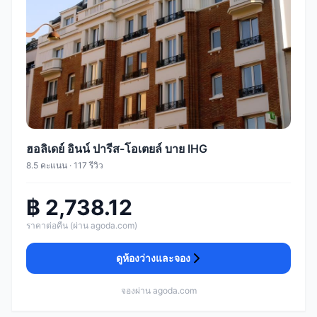
ฮอลิเดย์ อินน์ ปารีส-โอเตยล์ บาย IHG
8.5 คะแนน · 117 รีวิว
฿ 2,738.12
ราคาต่อคืน (ผ่าน agoda.com)
ดูห้องว่างและจอง
จองผ่าน agoda.com