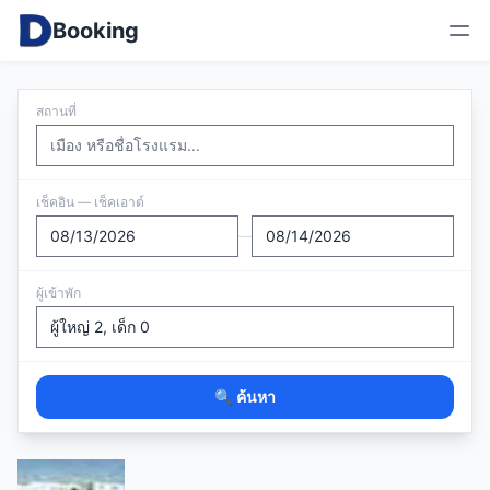
Booking
สถานที่
เช็คอิน — เช็คเอาต์
—
ผู้เข้าพัก
🔍 ค้นหา