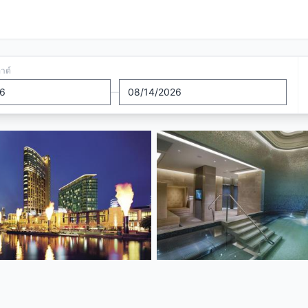
อาต์
—