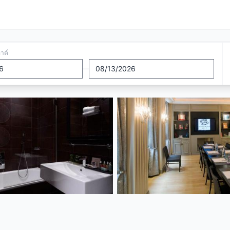
อาต์
—