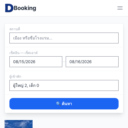
Booking
สถานที่
เช็คอิน — เช็คเอาต์
—
ผู้เข้าพัก
🔍 ค้นหา