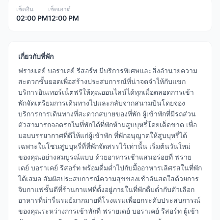
เช็คอิน
เช็คเอาต์
02:00 PM
12:00 PM
เกี่ยวกับที่พัก
ฟรายเดย์ บอราเคย์ รีสอร์ท มีบริการพิเศษและสิ่งอำนวยความ
สะดวกชั้นยอดเพื่อสร้างประสบการณ์ที่น่าจดจำให้กับแขก
บริการอินเทอร์เน็ตฟรีให้คุณออนไลน์ได้ทุกเมื่อตลอดการเข้า
พักจัดเตรียมการเดินทางไปและกลับจากสนามบินโดยจอง
บริการการเดินทางที่สะดวกสบายของที่พัก ผู้เข้าพักที่มีรถส่วน
ตัวสามารถจอดรถในที่พักได้ที่พักห้ามสูบบุหรี่โดยเด็ดขาด เพื่อ
มอบบรรยากาศที่ดีให้แก่ผู้เข้าพัก ที่พักอนุญาตให้สูบบุหรี่ได้
เฉพาะในโซนสูบบุหรี่ที่ที่พักจัดสรรไว้เท่านั้น เริ่มต้นวันใหม่
ของคุณอย่างสมบูรณ์แบบ ด้วยอาหารเช้าแสนอร่อยที่ ฟราย
เดย์ บอราเคย์ รีสอร์ท พร้อมดื่มด่ำไปกับมื้ออาหารเลิศรสในที่พัก
ได้เสมอ สัมผัสประสบการณ์ความสุขของเช้าอันสดใสด้วยการ
จิบกาแฟชั้นดีที่ร้านกาแฟที่ตั้งอยู่ภายในที่พักดื่มด่ำกับตัวเลือก
อาหารที่น่ารื่นรมย์มากมายที่โรงแรมเพื่อยกระดับประสบการณ์
ของคุณระหว่างการเข้าพักที่ ฟรายเดย์ บอราเคย์ รีสอร์ท ผู้เข้า