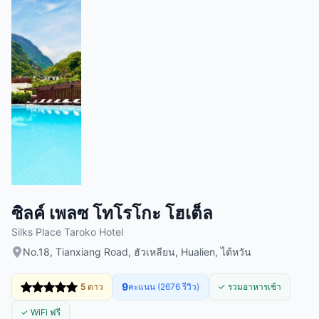
ซิลค์ เพลซ โทโรโกะ โฮเต็ล
Silks Place Taroko Hotel
No.18, Tianxiang Road, ฮัวเหลียน, Hualien, ไต้หวัน
9
5 ดาว
คะแนน (2676 รีวิว)
✓ รวมอาหารเช้า
✓ WiFi ฟรี