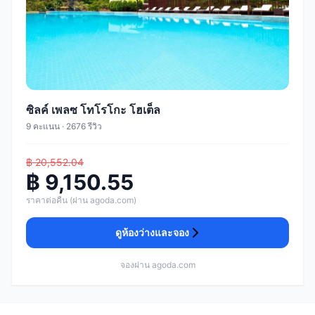
ซิลค์ เพลซ โทโรโกะ โฮเต็ล
9 คะแนน · 2676 รีวิว
฿ 20,552.04
฿ 9,150.55
ราคาต่อคืน (ผ่าน agoda.com)
ดูห้องว่างและจอง
จองผ่าน agoda.com