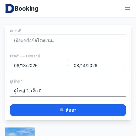
Booking
สถานที่
เช็คอิน — เช็คเอาต์
—
ผู้เข้าพัก
🔍 ค้นหา