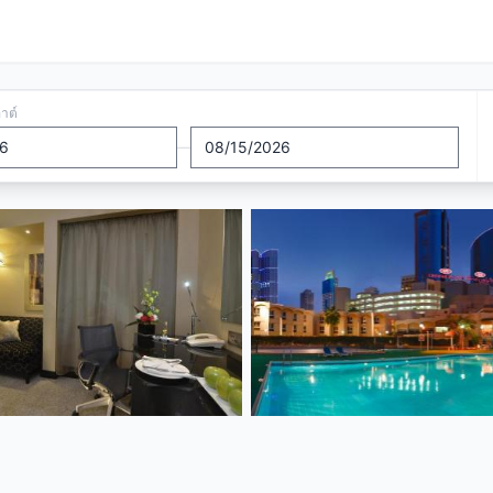
อาต์
—