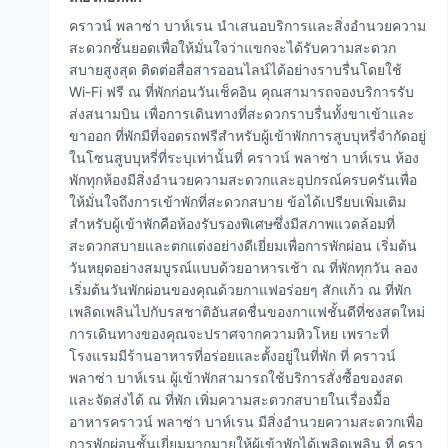
คราวน์ พลาซ่า บาห์เรน นำเสนอบริการและสิ่งอำนวยความ
สะดวกชั้นยอดเพื่อให้มั่นใจว่าแขกจะได้รับความสะดวก
สบายสูงสุด ติดต่อสื่อสารออนไลน์ได้อย่างราบรื่นโดยใช้
Wi-Fi ฟรี ณ ที่พักก่อนวันเช็คอิน คุณสามารถจองบริการรับ
ส่งสนามบิน เพื่อการเดินทางที่สะดวกราบรื่นทั้งขาเข้าและ
ขาออก ที่พักมีที่จอดรถฟรีสำหรับผู้เข้าพักการสูบบุหรี่จำกัดอยู่
ในโซนสูบบุหรี่ที่ระบุเท่านั้นที่ คราวน์ พลาซ่า บาห์เรน ห้อง
พักทุกห้องมีสิ่งอำนวยความสะดวกและอุปกรณ์ครบครันเพื่อ
ให้มั่นใจถึงการเข้าพักที่สะดวกสบาย ข้อได้เปรียบเพิ่มเติม
สำหรับผู้เข้าพักคือห้องรับรองพิเศษซึ่งมีสภาพแวดล้อมที่
สะดวกสบายและตกแต่งอย่างดีเยี่ยมเพื่อการพักผ่อน เริ่มต้น
วันหยุดอย่างสมบูรณ์แบบด้วยอาหารเช้า ณ ที่พักทุกวัน ลอง
เริ่มต้นวันพักผ่อนของคุณด้วยกาแฟอร่อยๆ สักแก้ว ณ ที่พัก
เพลิดเพลินไปกับรสชาติอันสดชื่นของกาแฟชั้นดีที่ชงสดใหม่
การเดินทางของคุณจะปราศจากความหิวโหย เพราะที่
โรงแรมมีร้านอาหารที่อร่อยและตั้งอยู่ในที่พัก ที่ คราวน์
พลาซ่า บาห์เรน ผู้เข้าพักสามารถใช้บริการสั่งซื้อของสด
และจัดส่งได้ ณ ที่พัก เพิ่มความสะดวกสบายในเรื่องมื้อ
อาหารคราวน์ พลาซ่า บาห์เรน มีสิ่งอำนวยความสะดวกเพื่อ
การพักผ่อนชั้นเยี่ยมมากมายให้ผู้เข้าพักได้เพลิดเพลิน ที่ ครา