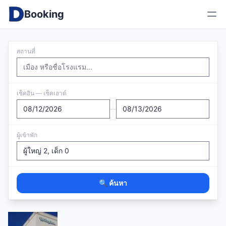
Booking
สถานที่
เช็คอิน — เช็คเอาต์
—
ผู้เข้าพัก
🔍 ค้นหา