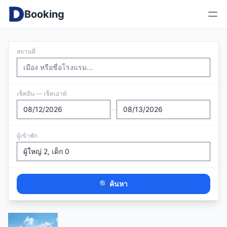
Booking
สถานที่
เช็คอิน — เช็คเอาต์
—
ผู้เข้าพัก
🔍 ค้นหา