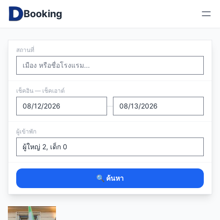
Booking
สถานที่
เช็คอิน — เช็คเอาต์
—
ผู้เข้าพัก
🔍 ค้นหา