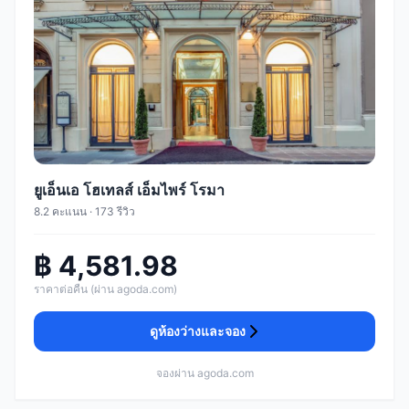
ยูเอ็นเอ โฮเทลส์ เอ็มไพร์ โรมา
8.2 คะแนน · 173 รีวิว
฿ 4,581.98
ราคาต่อคืน (ผ่าน agoda.com)
ดูห้องว่างและจอง
จองผ่าน agoda.com