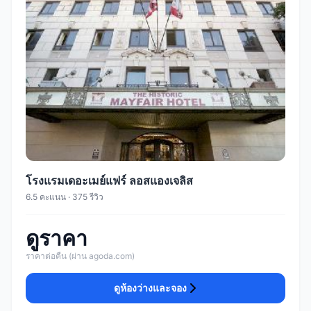
โรงแรมเดอะเมย์แฟร์ ลอสแองเจลิส
6.5 คะแนน · 375 รีวิว
ดูราคา
ราคาต่อคืน (ผ่าน agoda.com)
ดูห้องว่างและจอง