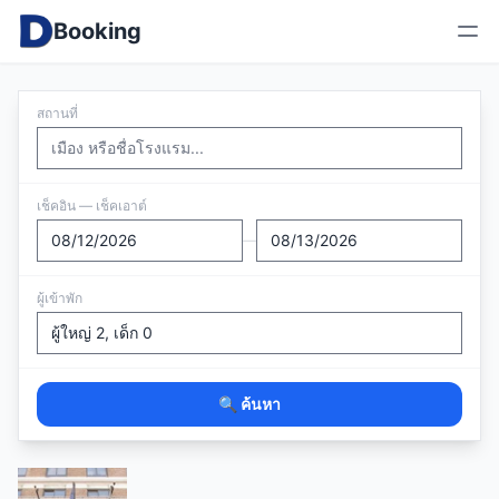
Booking
สถานที่
เช็คอิน — เช็คเอาต์
—
ผู้เข้าพัก
🔍 ค้นหา