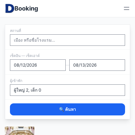
Booking
สถานที่
เช็คอิน — เช็คเอาต์
—
ผู้เข้าพัก
🔍 ค้นหา