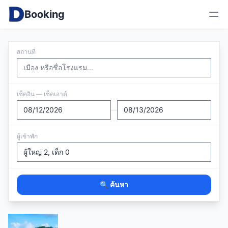
Booking
สถานที่
เช็คอิน — เช็คเอาต์
—
ผู้เข้าพัก
🔍 ค้นหา