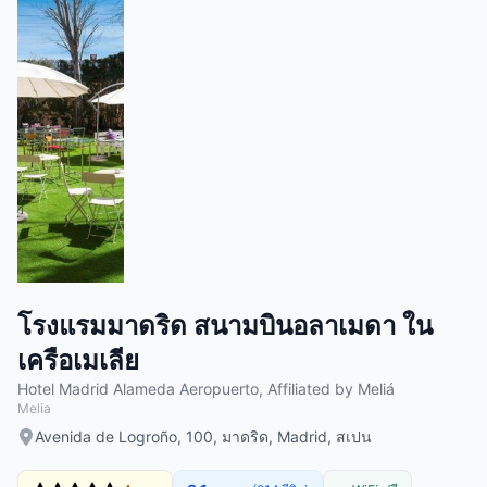
โรงแรมมาดริด สนามบินอลาเมดา ใน
เครือเมเลีย
Hotel Madrid Alameda Aeropuerto, Affiliated by Meliá
Melia
Avenida de Logroño, 100, มาดริด, Madrid, สเปน