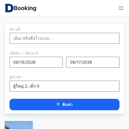
Booking
สถานที่
เช็คอิน — เช็คเอาต์
—
ผู้เข้าพัก
🔍 ค้นหา