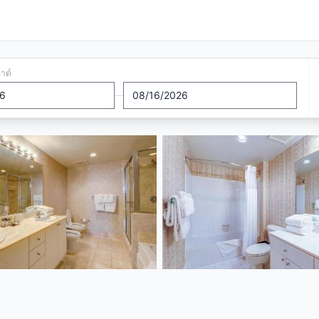
อาต์
—