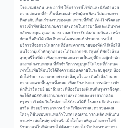
โรงแรมฮิลตัน เทล อาวีฟ ให้บริการที่ไร้ที่ติและมีสิ่งอำนวย
ความสะดวกที่จำเป็นทั้งหมดสำหรับผู้มาเยือน ไม่พลาดการ
ติดต่อกับเพื่อนร่วมงานของคุณ เพราะที่พักมี Wi-Fi ฟรีตลอด
การเข้าพักเพื่ออำนวยความสะดวกในการมาถึงและเดินทาง
กลับของคุณ คุณสามารถจองบริการรับส่งสนามบินล่วงหน้า
ก่อนเช็คอินได้ เมื่อเดินทางโดยรถยนต์ ท่านสามารถใช้
บริการที่จอดรถในสถานที่อันสะดวกสบายของที่พักได้เพื่อให้
แน่ใจว่าผู้เข้าพักทุกท่านจะได้รับอากาศบริสุทธิ์ ที่พักจึงห้าม
สูบบุหรี่ในที่พัก เพื่อสุขภาพและความเป็นอยู่ที่ดีของผู้เข้าพัก
และพนักงานทุกคน ที่พักจำกัดการสูบบุหรี่ในโซนที่กำหนด
เท่านั้นเพื่อให้มั่นใจได้ถึงความผ่อนคลายในระดับสูงสุด ห้อง
พักได้รับการออกแบบอย่างน่าดึงดูดใจและติดตั้งสิ่งอำนวย
ความสะดวกพื้นฐานทั้งหมด เพื่อสร้างประสบการณ์การเข้า
พักที่น่ารื่นรมย์ อย่าลืมแวะที่ห้องรับรองพิเศษที่หรูหราซึ่งคุณ
จะได้สัมผัสกับสิ่งอำนวยความสะดวกและบรรยากาศอัน
หรูหรา เริ่มต้นวันใหม่อย่างไร้กังวลได้ที่ โรงแรมฮิลตัน เทล
อาวีฟ ด้วยบริการอาหารเช้าฟรีเพื่อความสะดวกของคุณ
ใครๆ ก็ชื่นชอบกาแฟแก้วโปรด! คุณสามารถเพลิดเพลินกับ
กาแฟชงสดใหม่ทุกเช้าหรือเมื่อใดก็ตามที่คุณต้องการได้ที่
ร้านกาแฟในที่พักหากไม่ต้องการออกไปรับประทานอาหาร