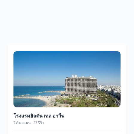
โรงแรมฮิลตัน เทล อาวีฟ
7.8 คะแนน · 27 รีวิว