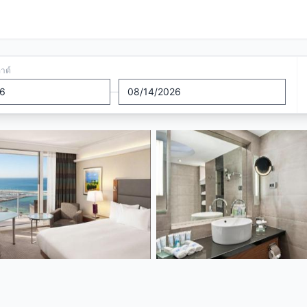
อาต์
—