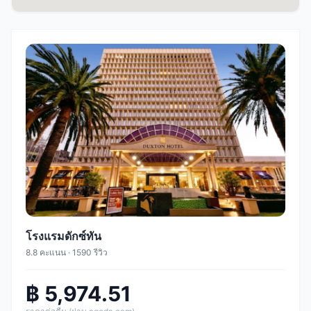
โรงแรมดักซ์ทัน
8.8 คะแนน · 1590 รีวิว
฿ 5,974.51