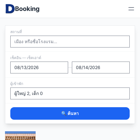
Booking
สถานที่
เช็คอิน — เช็คเอาต์
—
ผู้เข้าพัก
🔍 ค้นหา