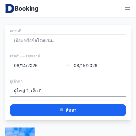
Booking
สถานที่
เช็คอิน — เช็คเอาต์
—
ผู้เข้าพัก
🔍 ค้นหา