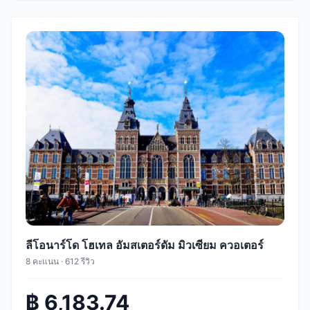
ลีโอนาร์โด โฮเทล อัมสเตอร์ดัม มิวเซียม ควอเตอร์
8 คะแนน · 612 รีวิว
฿ 6,183.74