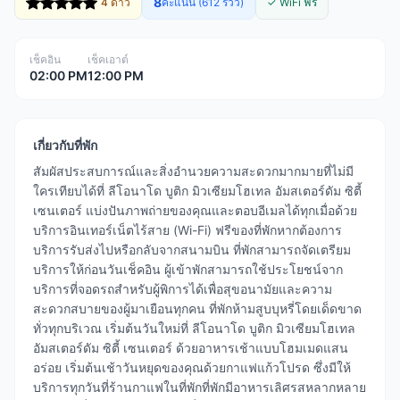
8
4 ดาว
คะแนน (612 รีวิว)
✓ WiFi ฟรี
เช็คอิน
เช็คเอาต์
02:00 PM
12:00 PM
เกี่ยวกับที่พัก
สัมผัสประสบการณ์และสิ่งอำนวยความสะดวกมากมายที่ไม่มี
ใครเทียบได้ที่ ลีโอนาโด บูติก มิวเซียมโฮเทล อัมสเตอร์ดัม ซิตี้
เซนเตอร์ แบ่งปันภาพถ่ายของคุณและตอบอีเมลได้ทุกเมื่อด้วย
บริการอินเทอร์เน็ตไร้สาย (Wi-Fi) ฟรีของที่พักหากต้องการ
บริการรับส่งไปหรือกลับจากสนามบิน ที่พักสามารถจัดเตรียม
บริการให้ก่อนวันเช็คอิน ผู้เข้าพักสามารถใช้ประโยชน์จาก
บริการที่จอดรถสำหรับผู้พิการได้เพื่อสุขอนามัยและความ
สะดวกสบายของผู้มาเยือนทุกคน ที่พักห้ามสูบบุหรี่โดยเด็ดขาด
ทั่วทุกบริเวณ เริ่มต้นวันใหม่ที่ ลีโอนาโด บูติก มิวเซียมโฮเทล
อัมสเตอร์ดัม ซิตี้ เซนเตอร์ ด้วยอาหารเช้าแบบโฮมเมดแสน
อร่อย เริ่มต้นเช้าวันหยุดของคุณด้วยกาแฟแก้วโปรด ซึ่งมีให้
บริการทุกวันที่ร้านกาแฟในที่พักที่พักมีอาหารเลิศรสหลากหลาย