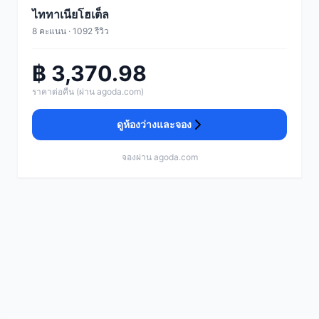
ไททาเนียโฮเต็ล
8 คะแนน · 1092 รีวิว
฿ 3,370.98
ราคาต่อคืน (ผ่าน agoda.com)
ดูห้องว่างและจอง
จองผ่าน agoda.com