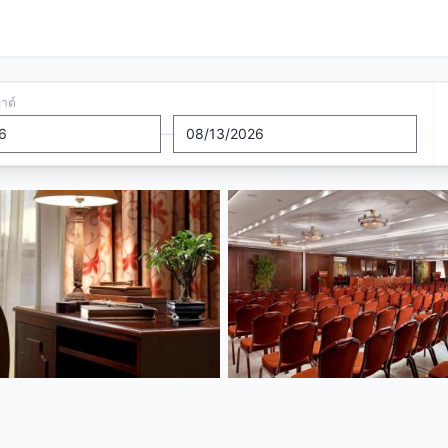
อาต์
—