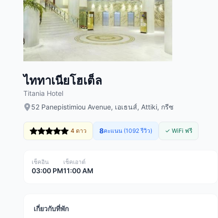
ไททาเนียโฮเต็ล
Titania Hotel
52 Panepistimiou Avenue, เอเธนส์, Attiki, กรีซ
8
4 ดาว
คะแนน (1092 รีวิว)
✓ WiFi ฟรี
เช็คอิน
เช็คเอาต์
03:00 PM
11:00 AM
เกี่ยวกับที่พัก